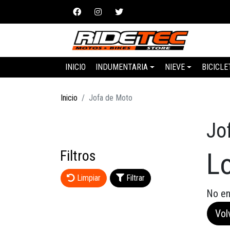
INICIO
INDUMENTARIA
NIEVE
BICICLE
Inicio
Jofa de Moto
Jo
Filtros
L
Limpiar
Filtrar
No en
Volv