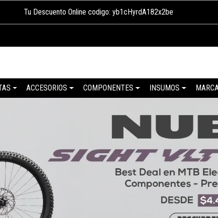
Tu Descuento Online codigo: yb1cHyrdA182x2be
TAS
ACCESORIOS
COMPONENTES
INSUMOS
MARC