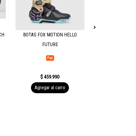
CH
BOTAS FOX MOTION HELLO
Santa Cruz V10 CC F
FUTURE
Shock DHX2 Factory 
Fox
Santa Cru
$ 4.999.9
$ 459.990
$ 4.690.0
Agregar al carro
Agregar al 