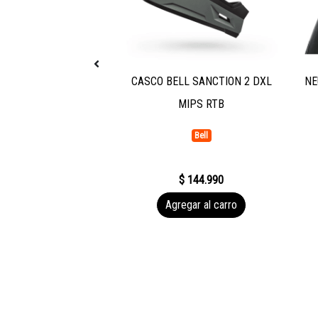
A FOXBEANIE CAFE
CASCO BELL SANCTION 2 DXL
NE
MIPS RTB
Fox
Bell
$ 19.990
$ 144.990
gar al carro
Agregar al carro