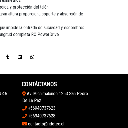
l asimétrica
ida y protección del talón
gran altura proporciona soporte y absorción de
que impide la entrada de suciedad y escombros.
longitud completa RC PowerDrive
CONTÁCTANOS
o de
Av. Michimalonco 1253 San Pedro
De La Paz
+56940737623
+56940737628
contacto@ridetec.cl