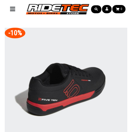
0
-10%