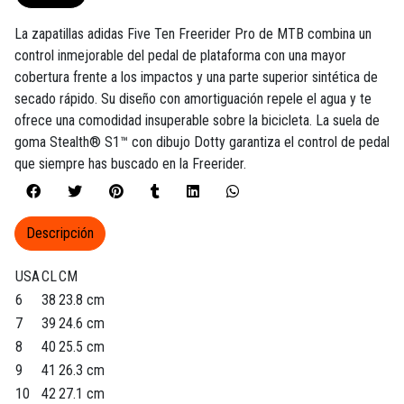
La zapatillas adidas Five Ten Freerider Pro de MTB combina un
control inmejorable del pedal de plataforma con una mayor
cobertura frente a los impactos y una parte superior sintética de
secado rápido. Su diseño con amortiguación repele el agua y te
ofrece una comodidad insuperable sobre la bicicleta. La suela de
goma Stealth® S1™ con dibujo Dotty garantiza el control de pedal
que siempre has buscado en la Freerider.
Descripción
USA
CL
CM
6
38
23.8 cm
7
39
24.6 cm
8
40
25.5 cm
9
41
26.3 cm
10
42
27.1 cm