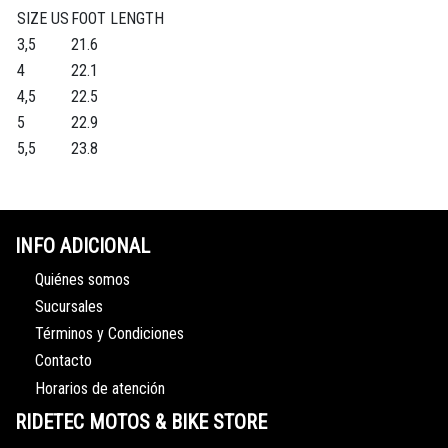
SIZE US
FOOT LENGTH
3,5
21.6
4
22.1
4,5
22.5
5
22.9
5,5
23.8
INFO ADICIONAL
Quiénes somos
Sucursales
Términos y Condiciones
Contacto
Horarios de atención
RIDETEC MOTOS & BIKE STORE