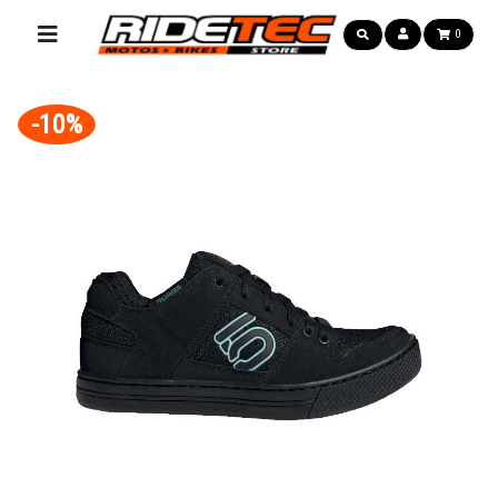
0
-10%