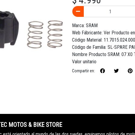
$ 4.990
Marca: SRAM
Web Fábricante: Ver Producto e
Código Material: 11.7015.024.00
Código de Familia: SL-SPARE P
Nombre Producto SRAM: 07 X0
Valor unitario
Compartir en:
TEC MOTOS & BIKE STORE
 está orientado al mundo de las dos ruedas, equipamos pilotos de mot