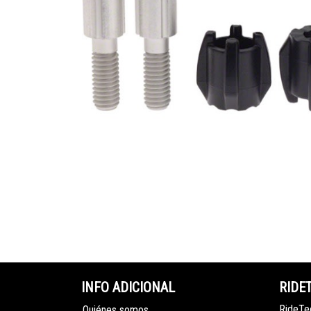
INFO ADICIONAL
RIDE
RideTec
Quiénes somos