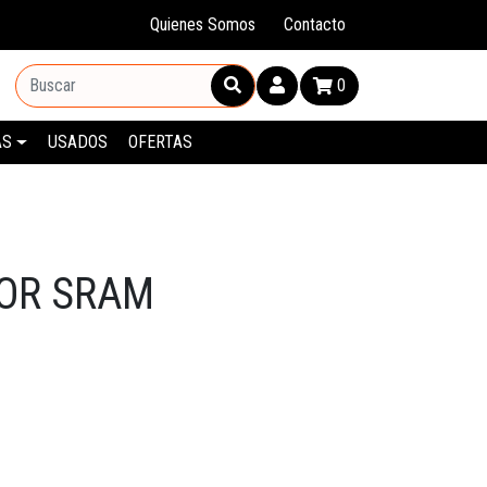
Quienes Somos
Contacto
0
AS
USADOS
OFERTAS
OR SRAM