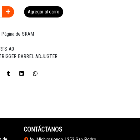
Agregar al carro
n Página de SRAM
0
ARTS-A0
 TRIGGER BARREL ADJUSTER
CONTÁCTANOS
o de
Av. Michimalonco 1253 San Pedro