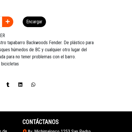
Encargar
ER
stro tapabarro Backwoods Fender. De plástico para
osques húmedos de BC y cualquier otro lugar del
uda para no tener problemas con el barro.
 bicicletas
CONTÁCTANOS
o de
Av. Michimalonco 1253 San Pedro