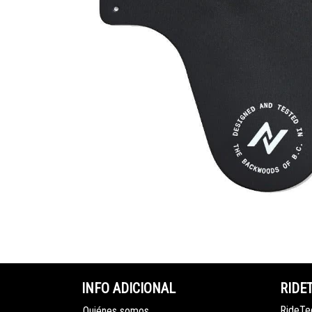
INFO ADICIONAL
RIDE
RideTec
Quiénes somos