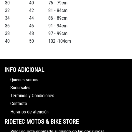
30
40
76 - 79cm
32
42
81 - 84cm
34
44
86 - 89cm
36
46
91 - 94cm
38
48
97 - 99cm
40
50
102 -104cm
INFO ADICIONAL
Quiénes somos
Sucursales
Términos y Condiciones
Contacto
Horarios de atención
RIDETEC MOTOS & BIKE STORE
RideTec está orientado al mundo de las dos ruedas,