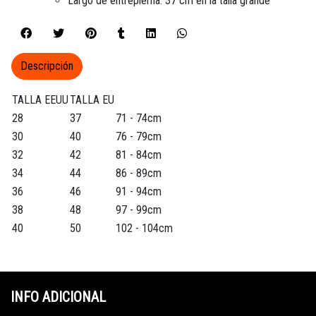
Largo de entrepierna: 37 cm en la talla grande
Descripción
TALLA EEUU
TALLA EU
28
37
71 - 74cm
30
40
76 - 79cm
32
42
81 - 84cm
34
44
86 - 89cm
36
46
91 - 94cm
38
48
97 - 99cm
40
50
102 - 104cm
INFO ADICIONAL