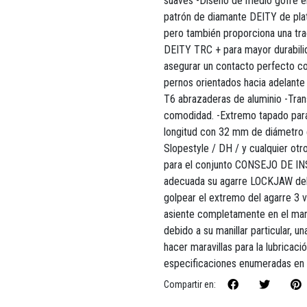
suaves -Diseño de medio gofre em
patrón de diamante DEITY de pl
pero también proporciona una tr
DEITY TRC + para mayor durabilid
asegurar un contacto perfecto co
pernos orientados hacia adelante
T6 abrazaderas de aluminio -Trans
comodidad. -Extremo tapado par
longitud con 32 mm de diámetro e
Slopestyle / DH / y cualquier ot
para el conjunto CONSEJO DE IN
adecuada su agarre LOCKJAW debi
golpear el extremo del agarre 3 
asiente completamente en el mani
debido a su manillar particular, 
hacer maravillas para la lubricació
especificaciones enumeradas en 
Compartir en: