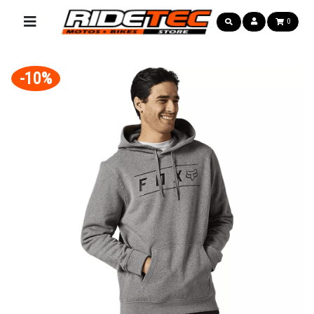
0
-10%