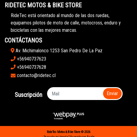
RIDETEC MOTOS & BIKE STORE
RideTec está orientado al mundo de las dos ruedas,
equipamos pilotos de moto de calle, motocross, enduro y
bicicletas con las mejores marcas.
CONTÁCTANOS
Av. Michimalonco 1253 San Pedro De La Paz
+56940737623
+56940737628
contacto@ridetec.cl
Enviar
Suscripción
RideTec Motos & Bike Store © 2026
¿Te gusta mi tienda? Yo vendo con
Bsale