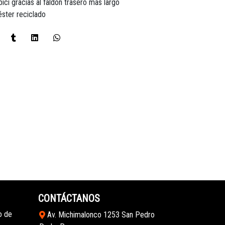
ici gracias al faldón trasero más largo
éster reciclado
CONTÁCTANOS
o de
Av. Michimalonco 1253 San Pedro