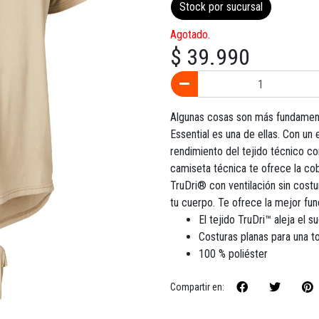
Stock por sucursal
Agotado.
$ 39.990
Algunas cosas son más fundament
Essential es una de ellas. Con un 
rendimiento del tejido técnico co
camiseta técnica te ofrece la co
TruDri® con ventilación sin costu
tu cuerpo. Te ofrece la mejor func
El tejido TruDri™ aleja el 
Costuras planas para una t
100 % poliéster
Compartir en: