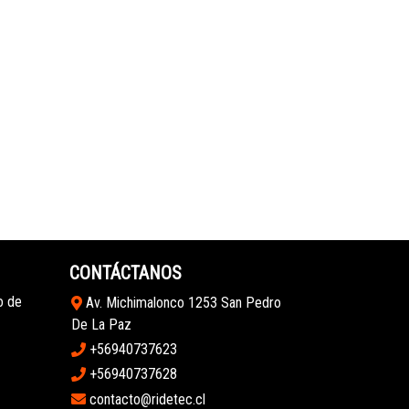
CONTÁCTANOS
o de
Av. Michimalonco 1253 San Pedro
De La Paz
+56940737623
+56940737628
contacto@ridetec.cl