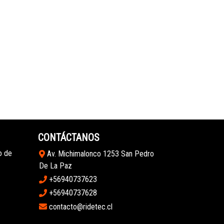
CONTÁCTANOS
o de
Av. Michimalonco 1253 San Pedro
De La Paz
+56940737623
+56940737628
contacto@ridetec.cl