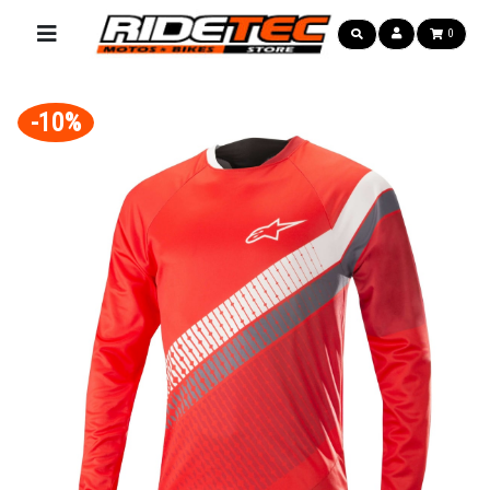
0
-10%