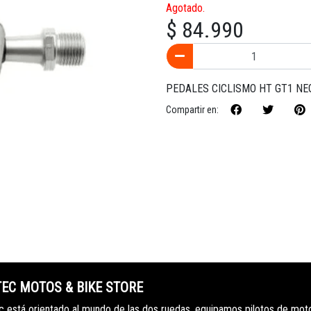
Agotado.
$ 84.990
PEDALES CICLISMO HT GT1 NE
Compartir en:
TEC MOTOS & BIKE STORE
 está orientado al mundo de las dos ruedas, equipamos pilotos de mot