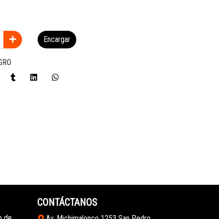
Encargar
GRO
CONTÁCTANOS
o de
Av. Michimalonco 1253 San Pedro