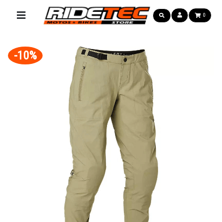
0
-10%