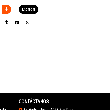
Encargar
CONTÁCTANOS
o de
Av. Michimalonco 1253 San Pedro