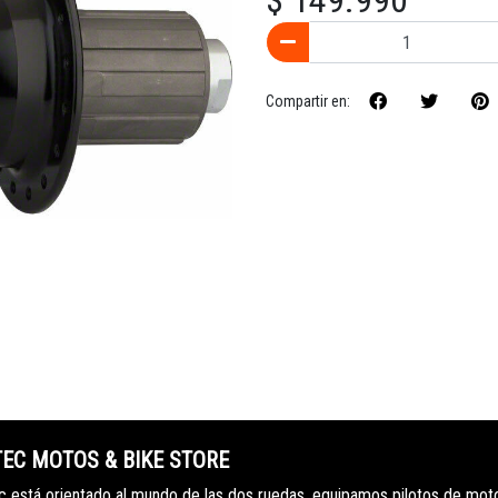
$ 149.990
Compartir en:
TEC MOTOS & BIKE STORE
 está orientado al mundo de las dos ruedas, equipamos pilotos de mot