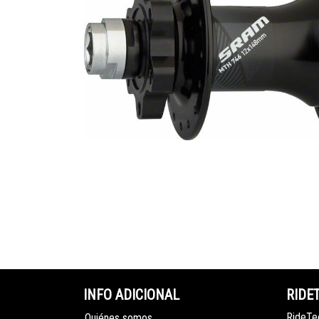
INFO ADICIONAL
RIDE
RideTec
Quiénes somos