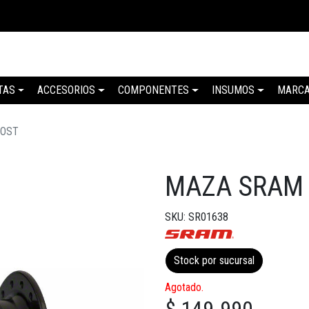
TAS
ACCESORIOS
COMPONENTES
INSUMOS
MARC
OOST
MAZA SRAM 
SKU: SR01638
Stock por sucursal
Agotado.