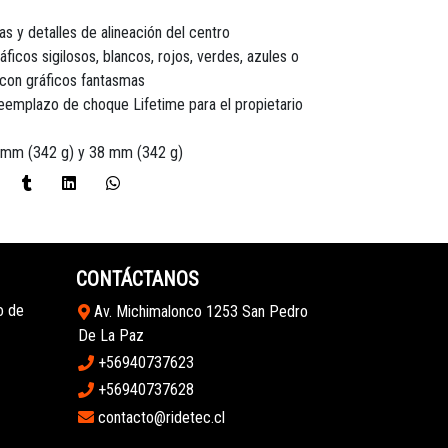
 y detalles de alineación del centro
icos sigilosos, blancos, rojos, verdes, azules o
 con gráficos fantasmas
reemplazo de choque Lifetime para el propietario
5 mm (342 g) y 38 mm (342 g)
CONTÁCTANOS
o de
Av. Michimalonco 1253 San Pedro
De La Paz
+56940737623
+56940737628
contacto@ridetec.cl