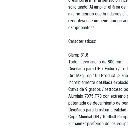
creamos la misma sensación incre
solicitando. Al ampliar el área del
mismo tiempo que brindamos una
receptiva que no tiene comparaci
campeonatos!
Caracteristicas:
Clamp 31.8
Todo nuevo ancho de 800 mm
Diseñado para DH / Enduro / Tod
Dirt Mag Top 100 Product: ¡3 añ
Increíblemente detallada explosi
Curva de 9 grados / retroceso po
Aluminio 7075 T73 con extremo pe
patentada de decaimiento de pen
Diseñado para la máxima calidad
Copa Mundial DH / Redbull Ramp
El manillar preferido de los equi