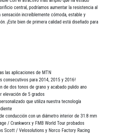
íble con el atractivo más amplio que ha estado
 orificio central, podríamos aumentar la resistencia al
 sensación increíblemente cómoda, estable y
ón. ¡Este bien de primera calidad está diseñado para
as las aplicaciones de MTN
os consecutivos para 2014, 2015 y 2016!
ón de dos tonos de grano y acabado pulido ano
r elevación de 5 grados
rsonalizado que utiliza nuestra tecnología
diente
 de conducción con un diámetro interior de 31.8 mm
age / Crankworx y FMB World Tour probados
pos Scott / Velosolutions y Norco Factory Racing