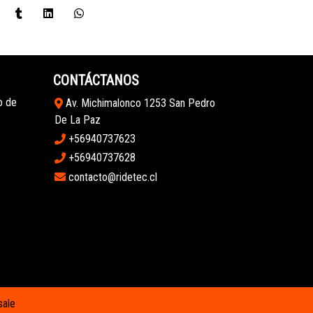
CONTÁCTANOS
o de
Av. Michimalonco 1253 San Pedro
De La Paz
+56940737623
+56940737628
contacto@ridetec.cl
sale