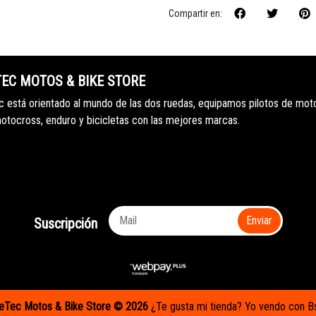
Compartir en:
TEC MOTOS & BIKE STORE
 está orientado al mundo de las dos ruedas, equipamos pilotos de mot
motocross, enduro y bicicletas con las mejores marcas.
Enviar
Suscripción
eTec Motos & Bike Store © 2026
¿Te gusta mi tienda? Yo vendo con
B