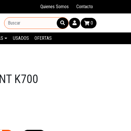
Quienes Somos
Contacto
0
AS
USADOS
OFERTAS
NT K700