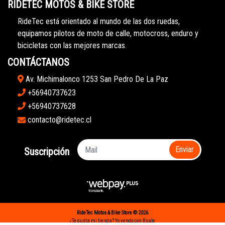
RIDETEC MOTOS & BIKE STORE
RideTec está orientado al mundo de las dos ruedas,
equipamos pilotos de moto de calle, motocross, enduro y
bicicletas con las mejores marcas.
CONTÁCTANOS
Av. Michimalonco 1253 San Pedro De La Paz
+56940737623
+56940737628
contacto@ridetec.cl
Enviar
Suscripción
RideTec Motos & Bike Store © 2026
¿Te gusta mi tienda? Yo vendo con
Bsale