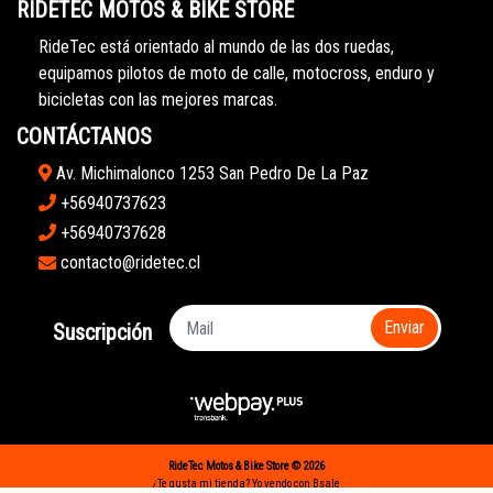
RIDETEC MOTOS & BIKE STORE
RideTec está orientado al mundo de las dos ruedas,
equipamos pilotos de moto de calle, motocross, enduro y
bicicletas con las mejores marcas.
CONTÁCTANOS
Av. Michimalonco 1253 San Pedro De La Paz
+56940737623
+56940737628
contacto@ridetec.cl
Enviar
Suscripción
RideTec Motos & Bike Store © 2026
¿Te gusta mi tienda? Yo vendo con
Bsale