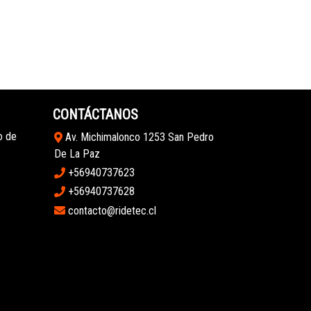
CONTÁCTANOS
o de
Av. Michimalonco 1253 San Pedro
De La Paz
+56940737623
+56940737628
contacto@ridetec.cl