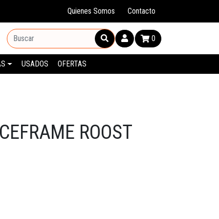
Quienes Somos
Contacto
0
AS
USADOS
OFERTAS
ACEFRAME ROOST