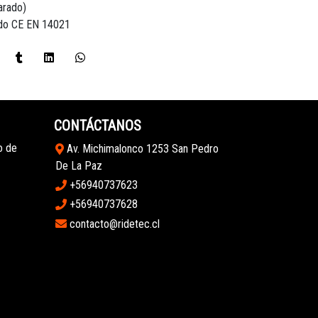
arado)
ado CE EN 14021
CONTÁCTANOS
o de
Av. Michimalonco 1253 San Pedro
De La Paz
+56940737623
+56940737628
contacto@ridetec.cl