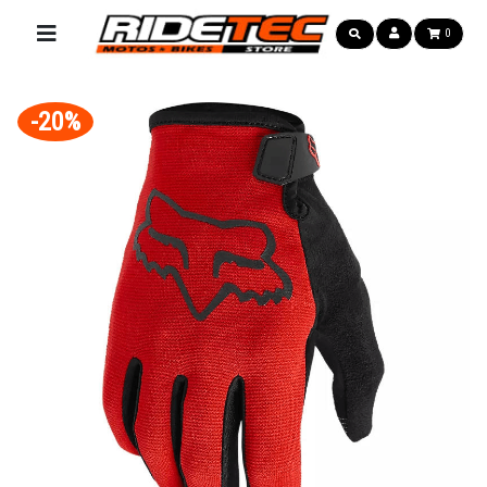
0
-20%