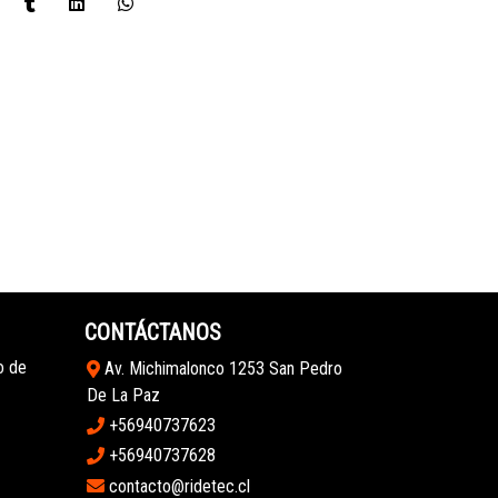
CONTÁCTANOS
o de
Av. Michimalonco 1253 San Pedro
De La Paz
+56940737623
+56940737628
contacto@ridetec.cl