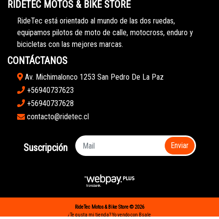
RIDETEC MOTOS & BIKE STORE
RideTec está orientado al mundo de las dos ruedas,
equipamos pilotos de moto de calle, motocross, enduro y
bicicletas con las mejores marcas.
CONTÁCTANOS
Av. Michimalonco 1253 San Pedro De La Paz
+56940737623
+56940737628
contacto@ridetec.cl
Enviar
Suscripción
RideTec Motos & Bike Store © 2026
¿Te gusta mi tienda? Yo vendo con
Bsale