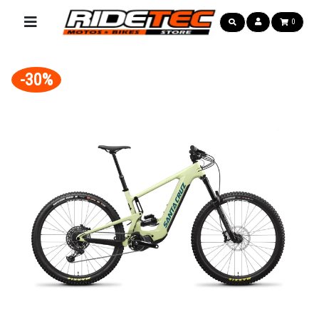
0
-30%