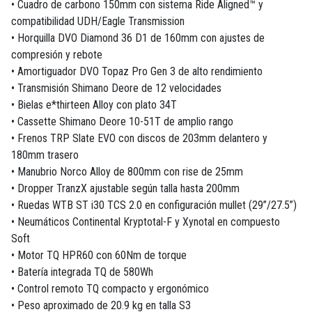
• Cuadro de carbono 150mm con sistema Ride Aligned™ y
compatibilidad UDH/Eagle Transmission
• Horquilla DVO Diamond 36 D1 de 160mm con ajustes de
compresión y rebote
• Amortiguador DVO Topaz Pro Gen 3 de alto rendimiento
• Transmisión Shimano Deore de 12 velocidades
• Bielas e*thirteen Alloy con plato 34T
• Cassette Shimano Deore 10-51T de amplio rango
• Frenos TRP Slate EVO con discos de 203mm delantero y
180mm trasero
• Manubrio Norco Alloy de 800mm con rise de 25mm
• Dropper TranzX ajustable según talla hasta 200mm
• Ruedas WTB ST i30 TCS 2.0 en configuración mullet (29”/27.5”)
• Neumáticos Continental Kryptotal-F y Xynotal en compuesto
Soft
• Motor TQ HPR60 con 60Nm de torque
• Batería integrada TQ de 580Wh
• Control remoto TQ compacto y ergonómico
• Peso aproximado de 20.9 kg en talla S3