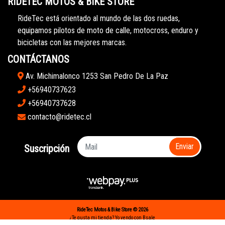
RIDETEC MOTOS & BIKE STORE
RideTec está orientado al mundo de las dos ruedas,
equipamos pilotos de moto de calle, motocross, enduro y
bicicletas con las mejores marcas.
CONTÁCTANOS
Av. Michimalonco 1253 San Pedro De La Paz
+56940737623
+56940737628
contacto@ridetec.cl
Enviar
Suscripción
RideTec Motos & Bike Store © 2026
¿Te gusta mi tienda? Yo vendo con
Bsale