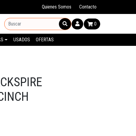
Quienes Somos
Contacto
0
AS
USADOS
OFERTAS
CKSPIRE
CINCH