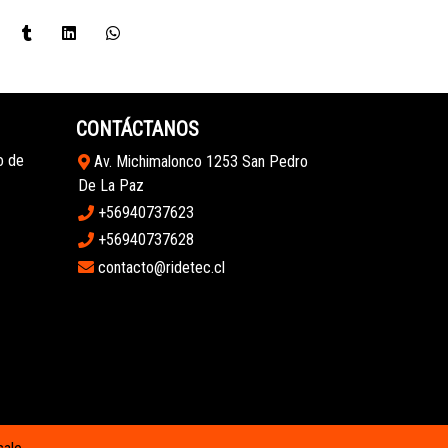
CONTÁCTANOS
o de
Av. Michimalonco 1253 San Pedro
De La Paz
+56940737623
+56940737628
contacto@ridetec.cl