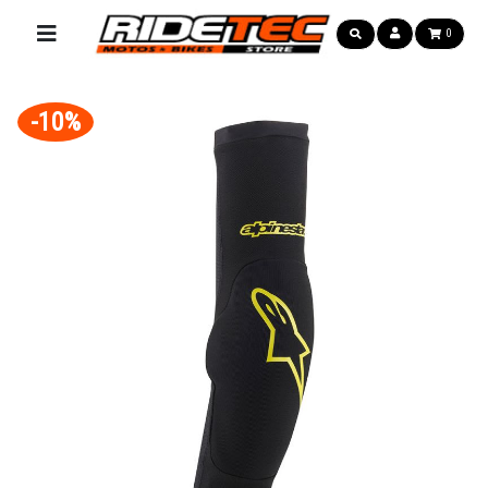
0
-10%