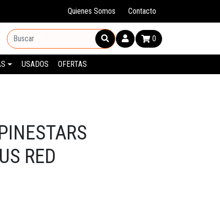
Quienes Somos
Contacto
0
AS
USADOS
OFERTAS
PINESTARS
US RED