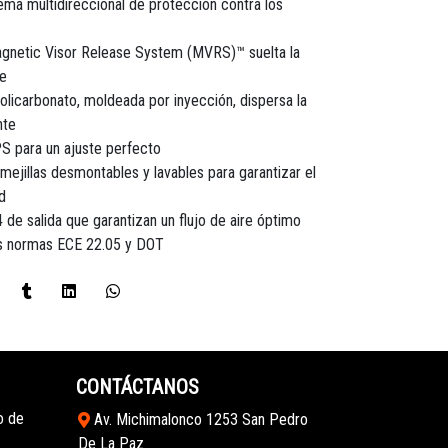
ma multidireccional de protección contra los
Magnetic Visor Release System (MVRS)™ suelta la
te
policarbonato, moldeada por inyección, dispersa la
nte
PS para un ajuste perfecto
 mejillas desmontables y lavables para garantizar el
d
 de salida que garantizan un flujo de aire óptimo
las normas ECE 22.05 y DOT
CONTÁCTANOS
o de
Av. Michimalonco 1253 San Pedro
De La Paz