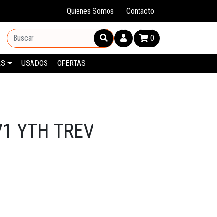
Quienes Somos
Contacto
0
AS
USADOS
OFERTAS
V1 YTH TREV