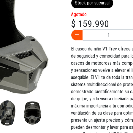
Stock por sucursal
Agotado.
$ 159.990
El casco de niño V1 Trev ofrece u
de seguridad y comodidad para los
cascos de motocross más competi
y sensaciones vuelve a elevar el 
asequible. El V1 te da toda la tra
sistema multidireccional de prot
demostrado científicamente su ca
de golpe, y a la visera diseñada p
máxima importancia a tu comodid
ventilación de su clase para optim
presenta un ajuste preciso y cómo
pueden desmontar y lavar para as