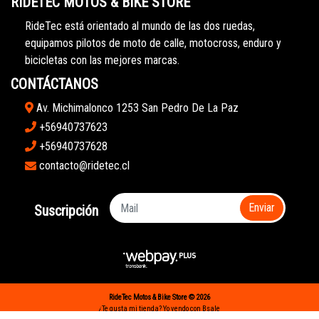
RIDETEC MOTOS & BIKE STORE
RideTec está orientado al mundo de las dos ruedas,
equipamos pilotos de moto de calle, motocross, enduro y
bicicletas con las mejores marcas.
CONTÁCTANOS
Av. Michimalonco 1253 San Pedro De La Paz
+56940737623
+56940737628
contacto@ridetec.cl
Enviar
Suscripción
RideTec Motos & Bike Store © 2026
¿Te gusta mi tienda? Yo vendo con
Bsale