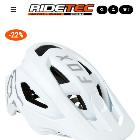
0
-22%