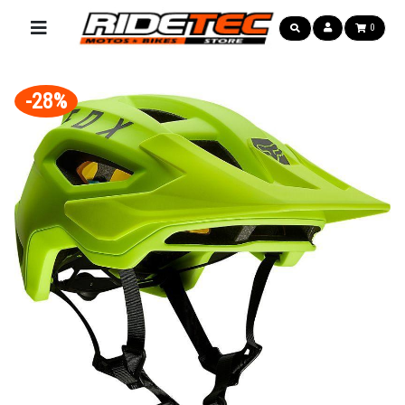
0
-28%