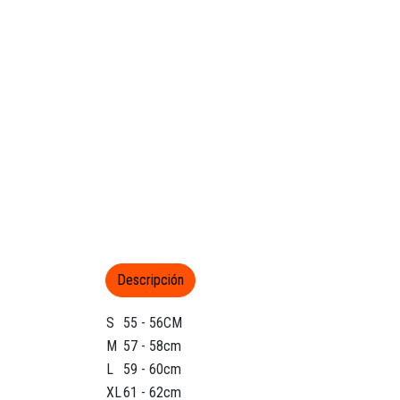
Descripción
S
55 - 56CM
M
57 - 58cm
L
59 - 60cm
XL
61 - 62cm