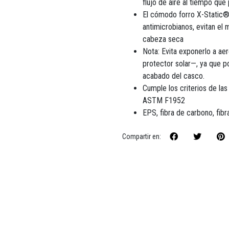
flujo de aire al tiempo que
El cómodo forro X-Static® 
antimicrobianos, evitan el
cabeza seca
Nota: Evita exponerlo a ae
protector solar—, ya que p
acabado del casco.
Cumple los criterios de 
ASTM F1952
EPS, fibra de carbono, fibra
Compartir en: