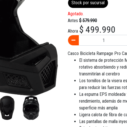
Stock por sucursal
Agotado.
Antes
$ 579.990
$ 499.990
Ahora
Casco Bicicleta Rampage Pro Ca
El sistema de protección 
rotativo absorbiendo y redir
transmitirían al cerebro
Los tornillos de la visera
para reducir las fuerzas rot
La espuma EPS moldeada y 
rendimiento, además de mej
superficie más amplia
Ligera calota de fibra de 
Las pantallas de malla inye