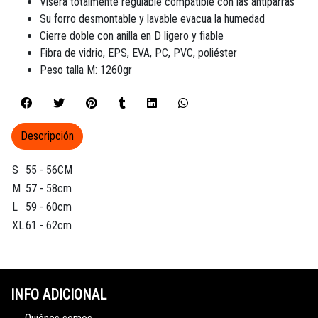
Visera totalmente regulable compatible con las antiparras
Su forro desmontable y lavable evacua la humedad
Cierre doble con anilla en D ligero y fiable
Fibra de vidrio, EPS, EVA, PC, PVC, poliéster
Peso talla M: 1260gr
Descripción
S
55 - 56CM
M
57 - 58cm
L
59 - 60cm
XL
61 - 62cm
INFO ADICIONAL