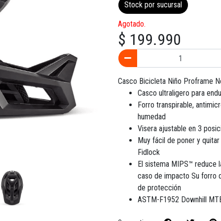
Stock por sucursal
Agotado.
$ 199.990
Casco Bicicleta Niño Proframe 
Casco ultraligero para endu
Forro transpirable, antimi
humedad
Visera ajustable en 3 posic
Muy fácil de poner y quitar
Fidlock
El sistema MIPS™ reduce la
caso de impacto Su forro 
de protección
ASTM-F1952 Downhill MTB 