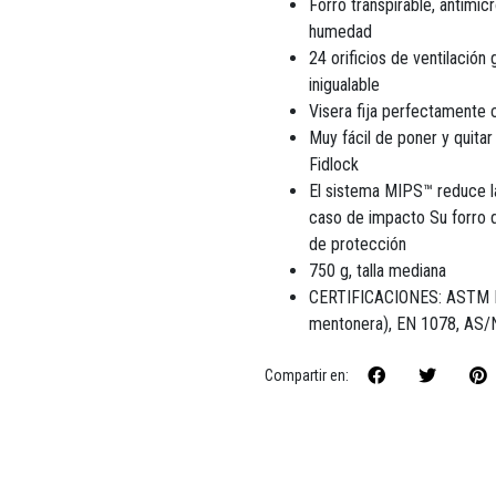
Forro transpirable, antimi
humedad
24 orificios de ventilación
inigualable
Visera fija perfectamente c
Muy fácil de poner y quitar
Fidlock
El sistema MIPS™ reduce la
caso de impacto Su forro 
de protección
750 g, talla mediana
CERTIFICACIONES: ASTM F19
mentonera), EN 1078, AS
Compartir en: