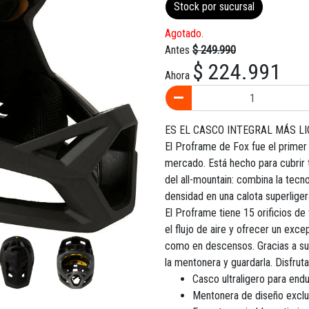
Stock por sucursal
Agotado.
Antes
$ 249.990
$ 224.991
Ahora
ES EL CASCO INTEGRAL MÁS L
El Proframe de Fox fue el primer c
mercado. Está hecho para cubrir 
del all-mountain: combina la tec
densidad en una calota superlige
El Proframe tiene 15 orificios de 
el flujo de aire y ofrecer un exce
como en descensos. Gracias a su 
la mentonera y guardarla. Disfruta
Casco ultraligero para endu
Mentonera de diseño exclu