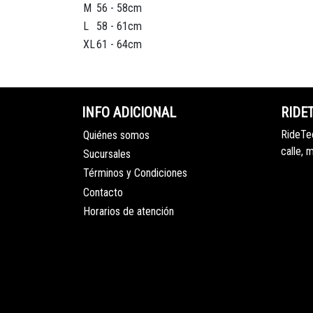
M
56 - 58cm
L
58 - 61cm
XL
61 - 64cm
INFO ADICIONAL
RIDE
RideTec
Quiénes somos
calle, 
Sucursales
Términos y Condiciones
Contacto
Horarios de atención