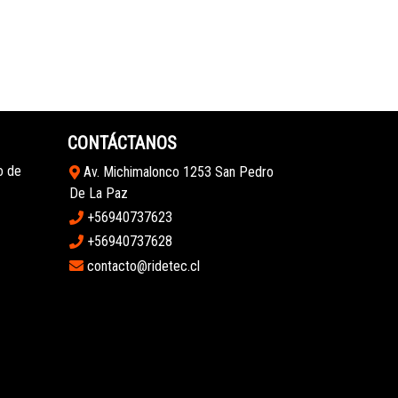
CONTÁCTANOS
o de
Av. Michimalonco 1253 San Pedro
De La Paz
+56940737623
+56940737628
contacto@ridetec.cl