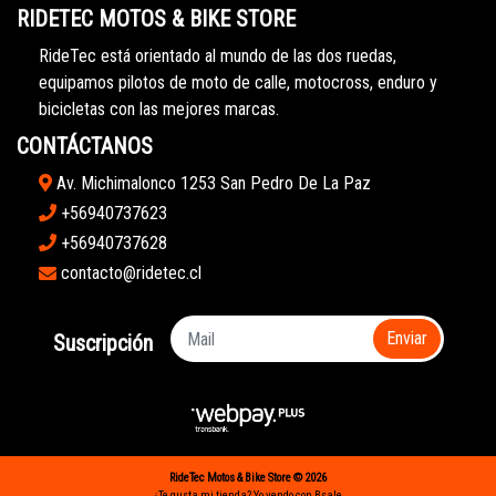
RIDETEC MOTOS & BIKE STORE
RideTec está orientado al mundo de las dos ruedas,
equipamos pilotos de moto de calle, motocross, enduro y
bicicletas con las mejores marcas.
CONTÁCTANOS
Av. Michimalonco 1253 San Pedro De La Paz
+56940737623
+56940737628
contacto@ridetec.cl
Enviar
Suscripción
RideTec Motos & Bike Store © 2026
¿Te gusta mi tienda? Yo vendo con
Bsale