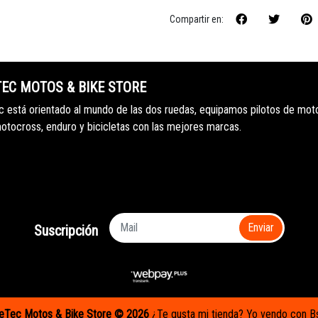
Compartir en:
TEC MOTOS & BIKE STORE
 está orientado al mundo de las dos ruedas, equipamos pilotos de mot
motocross, enduro y bicicletas con las mejores marcas.
Enviar
Suscripción
eTec Motos & Bike Store © 2026
¿Te gusta mi tienda? Yo vendo con
B