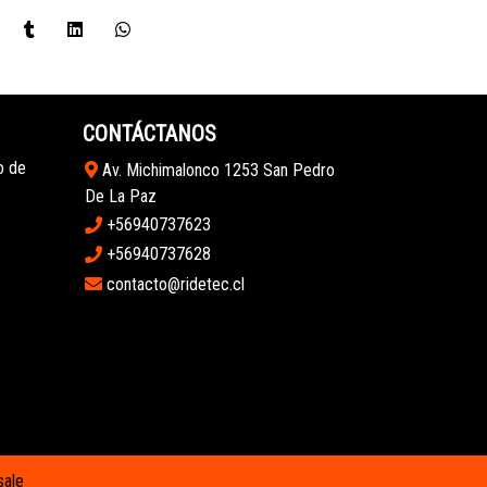
CONTÁCTANOS
o de
Av. Michimalonco 1253 San Pedro
De La Paz
+56940737623
+56940737628
contacto@ridetec.cl
sale