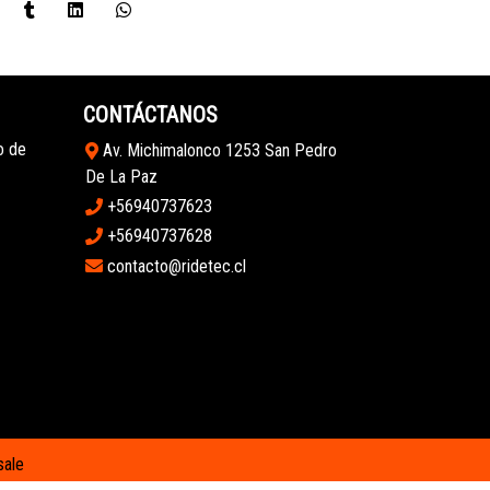
CONTÁCTANOS
o de
Av. Michimalonco 1253 San Pedro
De La Paz
+56940737623
+56940737628
contacto@ridetec.cl
sale