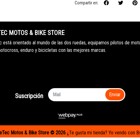
Compartir en:
TEC MOTOS & BIKE STORE
 está orientado al mundo de las dos ruedas, equipamos pilotos de mot
motocross, enduro y bicicletas con las mejores marcas.
Enviar
Suscripción
eTec Motos & Bike Store © 2026
¿Te gusta mi tienda? Yo vendo con
B