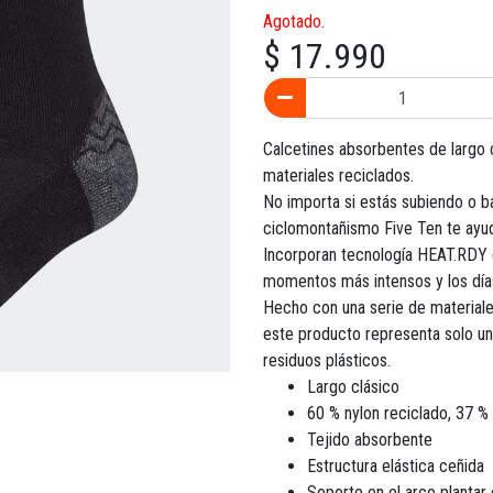
Agotado.
$ 17.990
Calcetines absorbentes de largo 
materiales reciclados.
No importa si estás subiendo o b
ciclomontañismo Five Ten te ayuda
Incorporan tecnología HEAT.RDY q
momentos más intensos y los día
Hecho con una serie de materiale
este producto representa solo un
residuos plásticos.
Largo clásico
60 % nylon reciclado, 37 % 
Tejido absorbente
Estructura elástica ceñida
Soporte en el arco plantar 