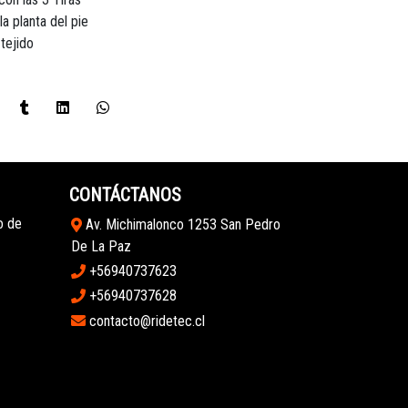
a planta del pie
tejido
CONTÁCTANOS
o de
Av. Michimalonco 1253 San Pedro
De La Paz
+56940737623
+56940737628
contacto@ridetec.cl