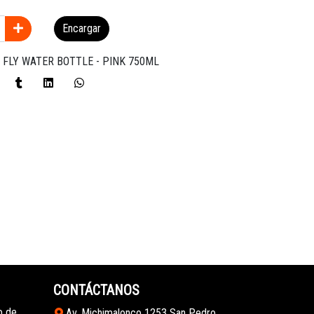
Encargar
 FLY WATER BOTTLE - PINK 750ML
CONTÁCTANOS
o de
Av. Michimalonco 1253 San Pedro