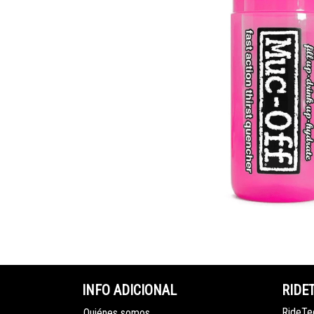
INFO ADICIONAL
RIDE
RideTec
Quiénes somos