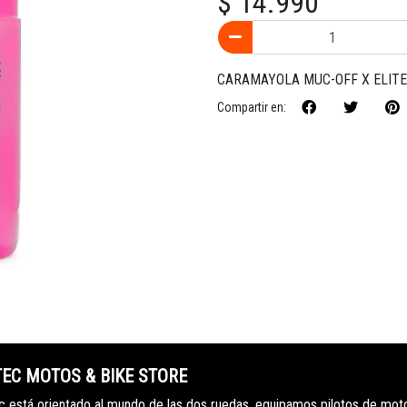
$ 14.990
CARAMAYOLA MUC-OFF X ELITE
Compartir en:
TEC MOTOS & BIKE STORE
 está orientado al mundo de las dos ruedas, equipamos pilotos de mot